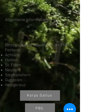
Allgemeine Informationen
Einzugsgebiete /Quartiere der Pfadi
Fontana:
Achslen
Halden
St. Fiden
Neudorf
Stephanshorn
Guggeien
Heiligkreuz
Korps Gallus
PBS