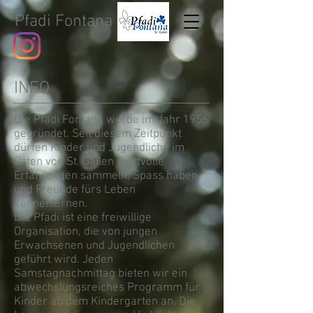
Pfadi Fontana
INFO
Die Pfadi Fontana wurde im Jahr 1956
gegründet. Seit diesem Zeitpunkt
dürfen Kinder und Jugendliche im
Osten von St. Gallen wertvolle
Erfahrungen sammeln, Spass haben
und Freunde fürs Leben
kennenlernen.
Die Pfadi ist eine freiwillige
Organisation, die von jungen
Erwachsenen und Jugendlichen
geführt wird. Jeden
Samstagnachmittag bieten wir ein
abwechslungsreiches Programm für
Kinder ab dem Kindergarten an. Die