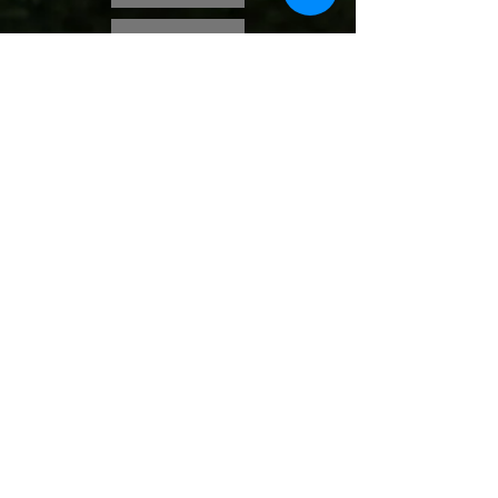
Leitfaden Pfadi
Impressum
Datenschutz
© 2021 PfadiFontana
Kontakt:
info@pfadifontana.ch
Pfadiheim Pfadi Fontana
Stephanshornstrasse 25