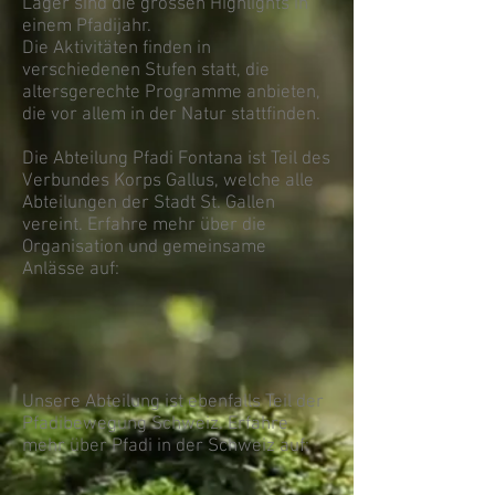
Lager sind die grossen Highlights in
einem Pfadijahr.
Die Aktivitäten finden in
verschiedenen Stufen statt, die
altersgerechte Programme anbieten,
die vor allem in der Natur stattfinden.
Die Abteilung Pfadi Fontana ist Teil des
Verbundes Korps Gallus, welche alle
Abteilungen der Stadt St. Gallen
vereint. Erfahre mehr über die
Organisation und gemeinsame
Anlässe auf:
Unsere Abteilung ist ebenfalls Teil der
Pfadibewegung Schweiz. Erfahre
mehr über Pfadi in der Schweiz auf: