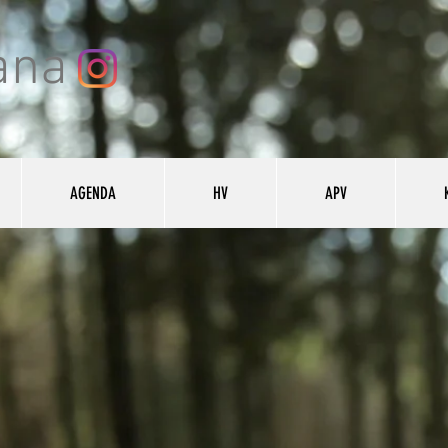
ana
AGENDA
HV
APV